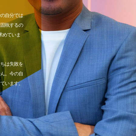
での自分では
に固執するの
求めていま
たちは失敗を
せん。今の自
しています。