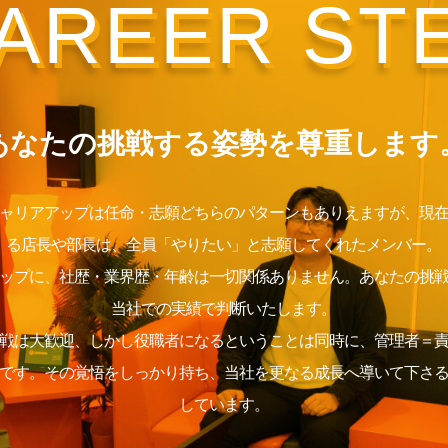
AREER ST
あなたの挑戦する姿勢を尊重します
ャリアアップは任命・志願どちらのパターンもありえますが、現
る店長や部長は、全員「やりたい」と志願してくれたメンバー。
ップに、社歴・業界歴・年齢は一切関係ありません。あなたの挑
当社での実績で判断いたします。
戦は大歓迎、しかし役職者になるということは同時に、管理者＝
です。その覚悟をしっかり持ち、当社を更なる成長へ導いて下さ
しています。