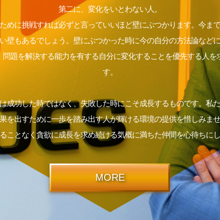
第二に、変化をいとわない人。
ために挑戦すれば必ずと言っていいほど壁にぶつかります。今ま
い壁もあるでしょう。壁にぶつかった時に今の自分の方法論など
、問題を解決する能力を有する自分に変化することを優先する人を
す。
は成功した時ではなく、失敗した時にこそ成長するものです。私
果を出すために一歩を踏み出す人が輝ける環境の提供を惜しみま
ることなく貪欲に成長を求め続ける気概に満ちた仲間を心待ちに
MORE