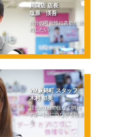
川口店 店長
塩原 渓吾
自分の可能性に貪欲に挑
戦したい
VM蕨錦町 スタッフ
木村 郁美
目先の1台ではなく明日
の2〜3台につながる接客
を