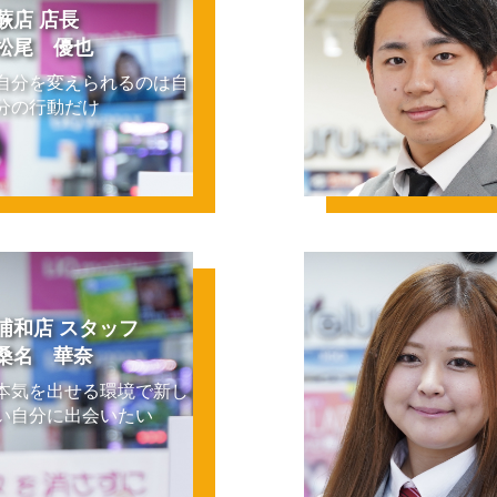
蕨店 店長
松尾 優也
自分を変えられるのは自
分の行動だけ
浦和店 スタッフ
桑名 華奈
本気を出せる環境で新し
い自分に出会いたい