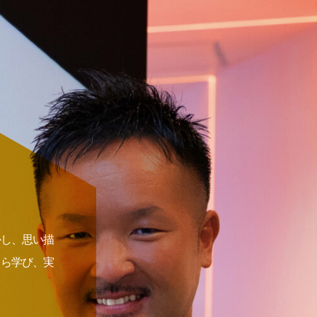
かし、思い描
自ら学び、実